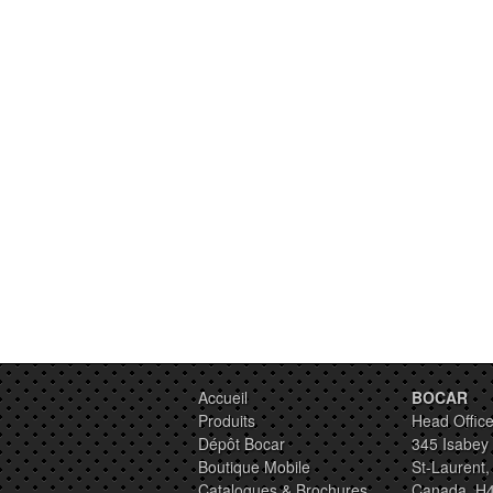
Accueil
BOCAR
Produits
Head Office
Dépôt Bocar
345 Isabey
Boutique Mobile
St-Laurent
Catalogues & Brochures
Canada, H