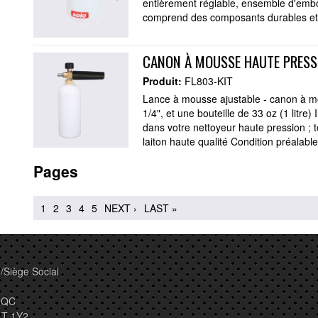
entièrement réglable, ensemble d'embou
comprend des composants durables et
CANON À MOUSSE HAUTE PRESS
Produit:
FL803-KIT
Lance à mousse ajustable - canon à mo
1/4", et une bouteille de 33 oz (1 litre)
dans votre nettoyeur haute pression ; 
laiton haute qualité Condition préalable
Pages
1
2
3
4
5
NEXT ›
LAST »
/Siège Social
, QC
4T 1Y2