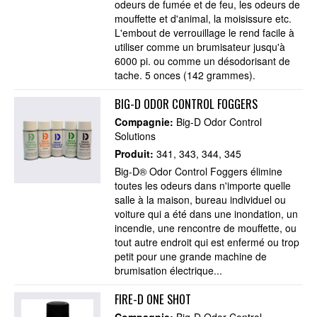
odeurs de fumée et de feu, les odeurs de
mouffette et d'animal, la moisissure etc.
L'embout de verrouillage le rend facile à
utiliser comme un brumisateur jusqu'à
6000 pi. ou comme un désodorisant de
tache. 5 onces (142 grammes).
BIG-D ODOR CONTROL FOGGERS
Compagnie:
Big-D Odor Control
Solutions
Produit:
341
343
344
345
Big-D® Odor Control Foggers élimine
toutes les odeurs dans n'importe quelle
salle à la maison, bureau individuel ou
voiture qui a été dans une inondation, un
incendie, une rencontre de mouffette, ou
tout autre endroit qui est enfermé ou trop
petit pour une grande machine de
brumisation électrique...
FIRE-D ONE SHOT
Compagnie:
Big-D Odor Control