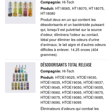
Compagnie:
Hi-Tech
Produit:
HT18065
HT18070
HT18075
HT18080
Produit deux-en-un qui contient les
désodorisants et un bactéricide puissant
qui, lorsqu'il est pulvérisé sur la source
d'odeur, éliminera l'odeur au contact.
Idéal pour éliminer les odeurs d'urine
d'animaux, le lait aigre et d'autres odeurs
difficiles à enlever. 14.25 onces (404
grammes).
DÉSODORISANTS TOTAL RELEASE
Compagnie:
Hi-Tech
Produit:
HTOE19025
HTOE19030
HTOE19035
HTOE19036
HTOE19037
HTOE19045
HTOE19050
HTOE19055
HTOE19060
HTOE19065
HTOE19070
HTOE19075
HTOE19080
HTOE19085
HTOE19090
HTOE19095
Éliminateurs d'odeurs qui combat les